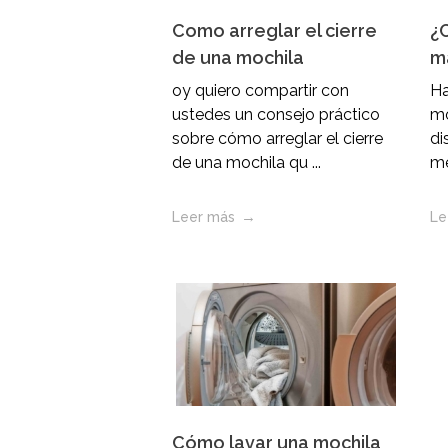
Como arreglar el cierre
¿C
de una mochila
m
oy quiero compartir con
Ha
ustedes un consejo práctico
mo
sobre cómo arreglar el cierre
di
de una mochila qu ...
me
Leer más
Le
Cómo lavar una mochila