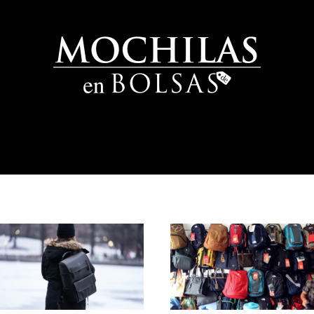
Venta de Mochilas Escolares en México
There are no menu items in this menu.