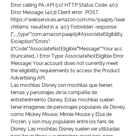
Error calling PA-API 5.0! HTTP Status Code: 403
Error Message: [403] Client error: `POST
https://webservices.amazon.com.mx/paapi5/sear
chitems` resulted in a `403 Forbidden` response:
{"__type":"com.amazon.paapi5#AssociateEligibility
Exception","Errors":
[{"Code":"AssociateNotEligible","Message":"Your acc
(truncated...) Error Type: AssociateNotEligible Error
Message: Your account does not currently meet
the eligibility requirements to access the Product
Advertising API.
Las mochilas Disney son mochilas que tienen
temas y personajes de la compañía de
entretenimiento Disney. Estas mochilas suelen
tener imágenes de personajes populares de Disney,
como Mickey Mouse, Minnie Mouse y Elsa de
Frozen, y son muy populares entre los fans de
Disney. Las mochilas Disney suelen ser utilizadas