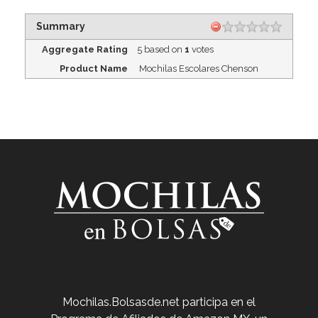
Summary
Aggregate Rating
5
based on
1
votes
Product Name
Mochilas Escolares Chenson
Venta de Mochilas Escolares en México
Mochilas.Bolsasde.net participa en el