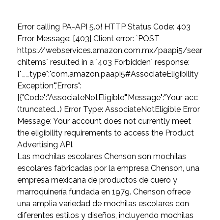
Error calling PA-API 5.0! HTTP Status Code: 403
Error Message: [403] Client error: `POST
https://webservices.amazon.com.mx/paapi5/sear
chitems` resulted in a `403 Forbidden` response:
{"__type":"com.amazon.paapi5#AssociateEligibility
Exception","Errors":
[{"Code":"AssociateNotEligible","Message":"Your acc
(truncated...) Error Type: AssociateNotEligible Error
Message: Your account does not currently meet
the eligibility requirements to access the Product
Advertising API.
Las mochilas escolares Chenson son mochilas
escolares fabricadas por la empresa Chenson, una
empresa mexicana de productos de cuero y
marroquinería fundada en 1979. Chenson ofrece
una amplia variedad de mochilas escolares con
diferentes estilos y diseños, incluyendo mochilas