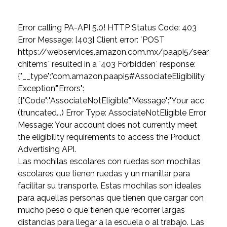
Error calling PA-API 5.0! HTTP Status Code: 403
Error Message: [403] Client error: `POST
https://webservices.amazon.com.mx/paapi5/sear
chitems` resulted in a `403 Forbidden` response:
{"__type":"com.amazon.paapi5#AssociateEligibility
Exception","Errors":
[{"Code":"AssociateNotEligible","Message":"Your acc
(truncated...) Error Type: AssociateNotEligible Error
Message: Your account does not currently meet
the eligibility requirements to access the Product
Advertising API.
Las mochilas escolares con ruedas son mochilas
escolares que tienen ruedas y un manillar para
facilitar su transporte. Estas mochilas son ideales
para aquellas personas que tienen que cargar con
mucho peso o que tienen que recorrer largas
distancias para llegar a la escuela o al trabajo. Las